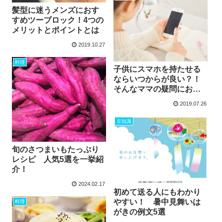
髪型に迷うメンズにおす
すめツーブロック！4つの
メリットとポイントとは
2019.10.27
料理
子供にスマホを持たせる
ならいつからが良い？！
そんなママの疑問にお答
えします
2019.07.26
豆知識
旬のさつまいもたっぷり
レシピ 人気5選を一挙紹
介！
2024.02.17
初めて送る人にもわかり
やすい！ 暑中見舞いは
料理
がきの例文5選