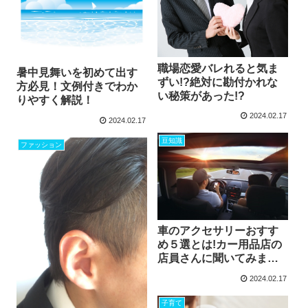
職場恋愛バレれると気ま
暑中見舞いを初めて出す
ずい!?絶対に勘付かれな
方必見！文例付きでわか
い秘策があった!?
りやすく解説！
2024.02.17
2024.02.17
豆知識
ファッション
車のアクセサリーおすす
め５選とは!カー用品店の
店員さんに聞いてみまし
た
2024.02.17
子育て