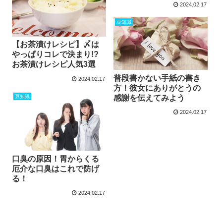
2024.02.17
豆知識
【お茶漬けレシピ】〆は
やっぱりコレで決まり!?
お茶漬けレシピ人気3選
普段書かない手紙の書き
2024.02.17
方！彼女にありがとうの
感謝を伝えてみよう
豆知識
2024.02.17
口臭の原因！胃からくる
厄介な口臭はこれで防げ
る！
2024.02.17