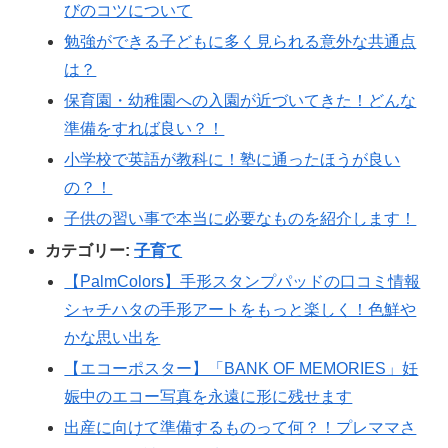
びのコツについて
勉強ができる子どもに多く見られる意外な共通点
は？
保育園・幼稚園への入園が近づいてきた！どんな
準備をすれば良い？！
小学校で英語が教科に！塾に通ったほうが良い
の？！
子供の習い事で本当に必要なものを紹介します！
カテゴリー:
子育て
【PalmColors】手形スタンプパッドの口コミ情報
シャチハタの手形アートをもっと楽しく！色鮮や
かな思い出を
【エコーポスター】「BANK OF MEMORIES」妊
娠中のエコー写真を永遠に形に残せます
出産に向けて準備するものって何？！プレママさ