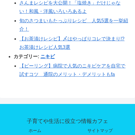
さんまレシピを大公開！「塩焼き」だけじゃな
い！和風・洋風いろいろあるよ
旬のさつまいもたっぷりレシピ 人気5選を一挙紹
介！
【お茶漬けレシピ】〆はやっぱりコレで決まり!?
お茶漬けレシピ人気3選
カテゴリー:
ニキビ
【ピーリング】病院で人気のニキビケアを自宅で
試すコツ 通院のメリット・デメリットもfa
子育てや生活に役立つ情報カフェ
ホーム
サイトマップ