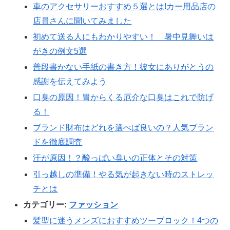
車のアクセサリーおすすめ５選とは!カー用品店の
店員さんに聞いてみました
初めて送る人にもわかりやすい！ 暑中見舞いは
がきの例文5選
普段書かない手紙の書き方！彼女にありがとうの
感謝を伝えてみよう
口臭の原因！胃からくる厄介な口臭はこれで防げ
る！
ブランド財布はどれを選べば良いの？人気ブラン
ドを徹底調査
汗が原因！？酸っぱい臭いの正体とその対策
引っ越しの準備！やる気が起きない時のストレッ
チとは
カテゴリー:
ファッション
髪型に迷うメンズにおすすめツーブロック！4つの