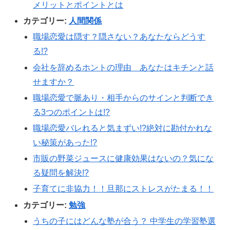
メリットとポイントとは
カテゴリー:
人間関係
職場恋愛は隠す？隠さない？あなたならどうす
る!?
会社を辞めるホントの理由 あなたはキチンと話
せますか？
職場恋愛で脈あり・相手からのサインと判断でき
る3つのポイントは!?
職場恋愛バレれると気まずい!?絶対に勘付かれな
い秘策があった!?
市販の野菜ジュースに健康効果はないの？気にな
る疑問を解決!?
子育てに非協力！！旦那にストレスがたまる！！
カテゴリー:
勉強
うちの子にはどんな塾が合う？ 中学生の学習塾選