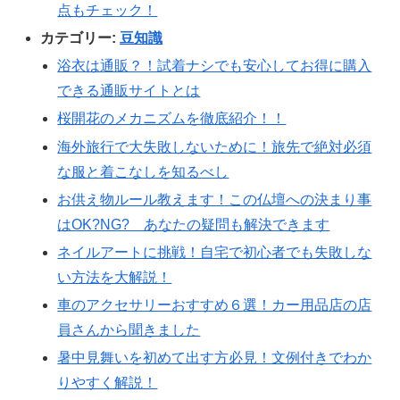
点もチェック！
カテゴリー:
豆知識
浴衣は通販？！試着ナシでも安心してお得に購入
できる通販サイトとは
桜開花のメカニズムを徹底紹介！！
海外旅行で大失敗しないために！旅先で絶対必須
な服と着こなしを知るべし
お供え物ルール教えます！この仏壇への決まり事
はOK?NG? あなたの疑問も解決できます
ネイルアートに挑戦！自宅で初心者でも失敗しな
い方法を大解説！
車のアクセサリーおすすめ６選！カー用品店の店
員さんから聞きました
暑中見舞いを初めて出す方必見！文例付きでわか
りやすく解説！